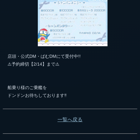
店頭・公式DM・ぱむDMにて受付中!!
⚠️予約締切【2/14】まで⚠️
船乗り様のご乗艦を
ドンドンお待ちしております‼️
一覧へ戻る