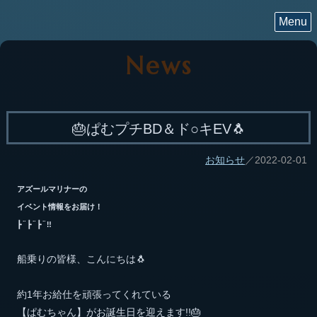
Menu
News
🎂ぱむプチBD＆ド○キEV🐧
お知らせ
／2022-02-01
アズールマリナーの
イベント情報をお届け！
┣¨┣¨┣¨‼️
船乗りの皆様、こんにちは🐧
約1年お給仕を頑張ってくれている
【ぱむちゃん】がお誕生日を迎えます!!🎂