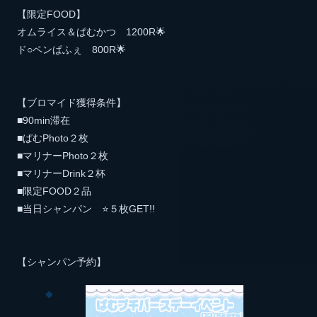
【限定FOOD】
オムライス＆ぱむかつ 1200R🌟
ド○ペンぱふぇ 800R🌟
【ブロマイド獲得条件】
■90min滞在
■ぱむPhoto２枚
■マリナーPhoto２枚
■マリナーDrink２杯
■限定FOOD２品
■当日シャンパン ⭐️５枚GET!!
【シャンパン予約】