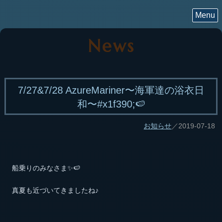
Menu
News
7/27&7/28 AzureMariner〜海軍達の浴衣日
和〜#x1f390;🍉
お知らせ
／2019-07-18
船乗りのみなさま✨🍉
真夏も近づいてきましたね♪