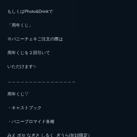
もしくはPhoto&Drinkで
「周年くじ」
※バニーチェキご注文の際は
周年くじを２回引いて
いただけます✨
＿＿＿＿＿＿＿＿＿＿＿＿＿＿＿＿
周年くじ▽
・キャストブック
・バニーブロマイド各種
みえ ポセ なぎさ しるく ぎうら(8/10限定）