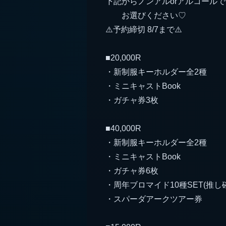
下記からノンアルorアルコールで
お選びください♡
⚠️予約締切 8/7まで⚠️
■20,000R
・新制服キーホルダー全2種
・ミニキャストBook
・ガチャ券3枚
■40,000R
・新制服キーホルダー全2種
・ミニキャストBook
・ガチャ券6枚
・周年ブロマイド10種SET(推し確約
・スパーダアークツアー券