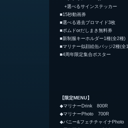
+選べるサインステッカー
■15秒動画券
■選べる過去ブロマイド3枚
■ポムドorだしまき無料券
■新制服キーホルダー1種(全2種)
■マリナー似顔絵缶バッジ2種(全1
■4周年限定集合ポスター
【限定MENU】
◆マリナーDrink 800R
◆マリナーPhoto 700R
◆バニー&フェチチャイナPhoto 1