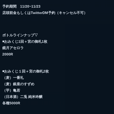
予約期間 11/20~11/23
店頭前金もしくはTwitterDM予約（キャンセル不可）
ボトルラインナップ▽
◾️おみくじ1回＋宮の御札1枚
鏡月アセロラ
2000R
◾️おみくじ１回＋宮の御札2枚
（麦）一番礼
（麦）銀座のすずめ
（芋）亀若
（日本酒）二兎 純米吟醸
各種5000R