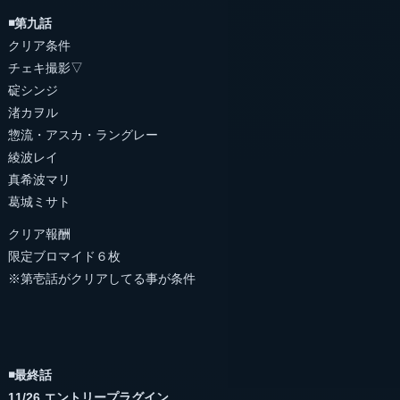
◾️第九話
クリア条件
チェキ撮影▽
碇シンジ
渚カヲル
惣流・アスカ・ラングレー
綾波レイ
真希波マリ
葛城ミサト
クリア報酬
限定ブロマイド６枚
※第壱話がクリアしてる事が条件
◾️最終話
11/26 エントリープラグイン