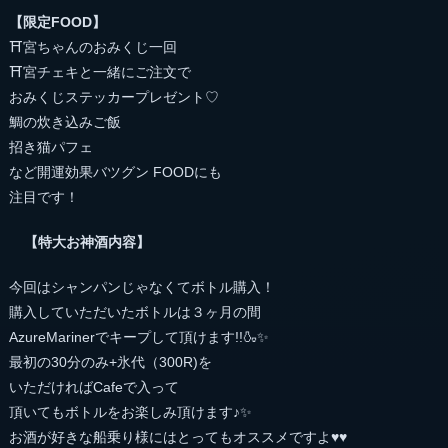
【限定FOOD】
⛩宮ちゃんのおみくじ一回
⛩宮チェキと一緒にご注文で
おみくじステッカープレゼント♡
鯛の炊き込みご飯
招き猫パフェ
など開運効果バツグン FOODにも
注目です！
【特大お神酒内容】
今回はシャンパンじゃなくてボトル購入！
購入していただいたボトルは３ヶ月の間
AzureMarinerでキープして頂けます!!🍶✨
最初の30分のみ+氷代（300R)を
いただければCafeで入って
頂いてもボトルをお楽しみ頂けます♪✨
お酒が好きな船乗り様にはとってもオススメですよ♥️♥️