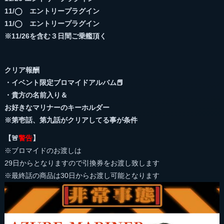
11/◯ エントリープラグイン
11/◯ エントリープラグイン
※11/26を含む３日間ご乗艦頂く
クリア報酬
・イベント限定ブロマイドアルバム📕
・貴方の名前入り＆
お好きなマリナーのキーホルダー
※第壱話、第九話がクリアしてる事が条件
【🚨
警告
】
※ブロマイドのお渡しは
29日からとなりますので引換券をお渡し致します
※最終話の商品は30日からお渡し可能となります