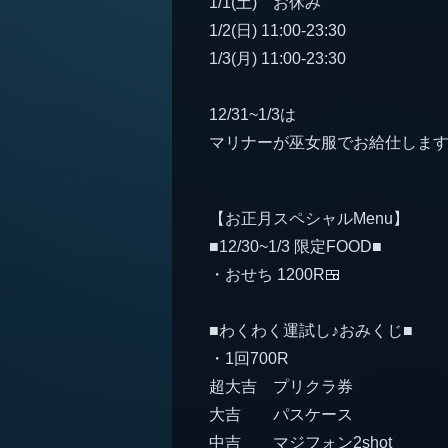
1/1(土) お休み
1/2(日) 11:00-23:30
1/3(月) 11:00-23:30
12/31~1/3は
マリナーが巫女服でお給仕します!
【お正月スペシャルMenu】
■12/30~1/3 限定FOOD■
・おせち 1200R🍱
■わくわく運試し♪おみくじ■
・1回700R
超大吉 プリクラ券
大吉 パスケース
中吉 マジフォン2shot