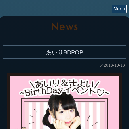
Menu
News
あいりBDPOP
／2018-10-13