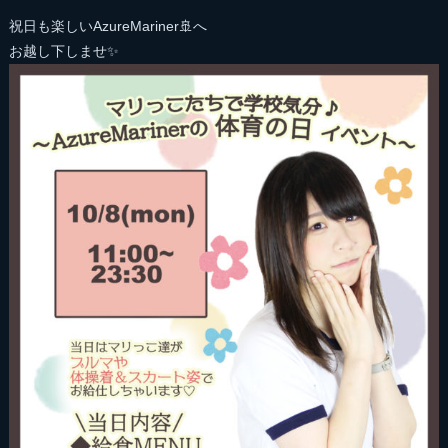
祝日も楽しいAzureMariner🚢へ
お越し下しませ✨