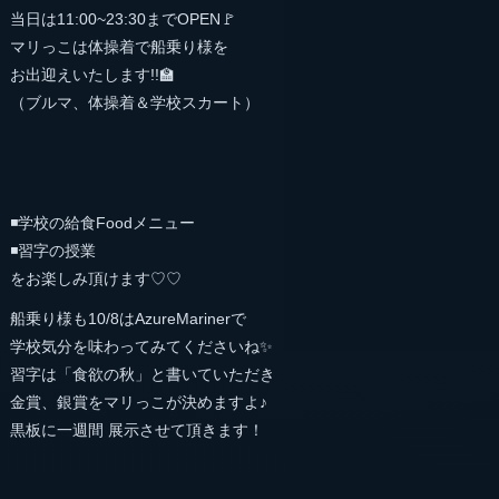
当日は11:00~23:30までOPEN🚩
マリっこは体操着で船乗り様を
お出迎えいたします!!🏫
（ブルマ、体操着＆学校スカート）
◾️学校の給食Foodメニュー
◾️習字の授業
をお楽しみ頂けます♡♡
船乗り様も10/8はAzureMarinerで
学校気分を味わってみてくださいね✨
習字は「食欲の秋」と書いていただき
金賞、銀賞をマリっこが決めますよ♪
黒板に一週間 展示させて頂きます！