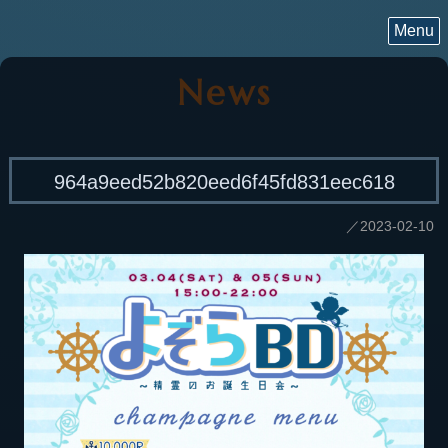
Menu
News
964a9eed52b820eed6f45fd831eec618
／2023-02-10