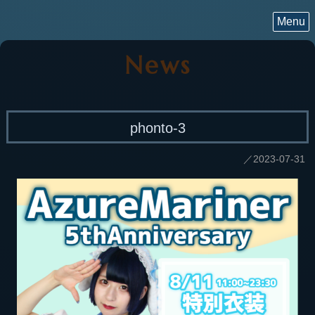
Menu
News
phonto-3
／2023-07-31