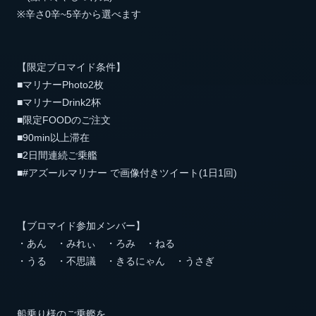
※辛さ0辛~5辛から選べます
【限定ブロマイド条件】
■マリナーPhoto2枚
■マリナーDrink2杯
■限定FOODのご注文
■90min以上滞在
■2日間連続ご乗艦
■#アズールマリナー で画像付きツイート(1日1回)
【ブロマイド参加メンバー】
・あん ・みれぃ ・ろみ ・ねる
・うる ・不思議 ・きるにゃん ・うさぎ
船乗り様のご乗艦を