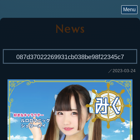
Menu
News
087d37022269931cb038be98f22345c7
／2023-03-24