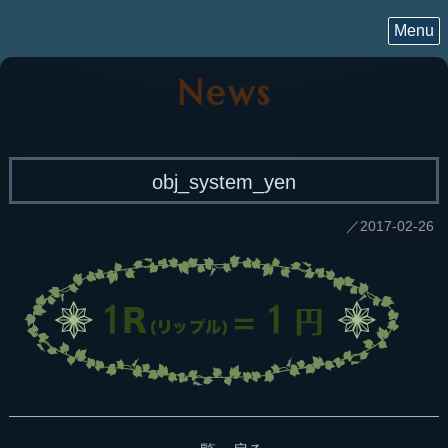
Menu
News
obj_system_yen
／2017-02-26